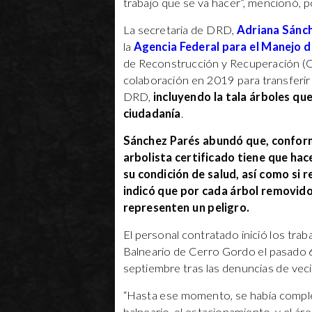
trabajo que se va hacer”, mencionó, p
La secretaria de DRD,
Adriana Sánc
la
Agencia Federal para el Manejo 
de Reconstrucción y Recuperación (
colaboración en 2019 para transferir 
DRD,
incluyendo la tala árboles qu
ciudadanía
.
Sánchez Parés abundó que, conform
arbolista certificado tiene que hac
su condición de salud, así como si 
indicó que por cada árbol removid
representen un peligro.
El personal contratado inició los tra
Balneario de Cerro Gordo el pasado 6 
septiembre tras las denuncias de veci
“Hasta ese momento, se había completa