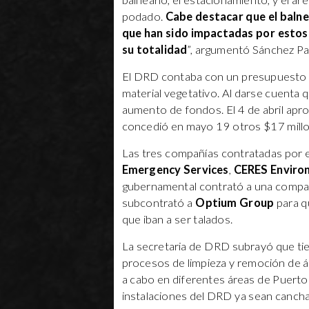
balneario, el estacionamiento, y el ár
podado.
Cabe destacar que el balne
que han sido impactadas por estos
su totalidad
”, argumentó Sánchez Pa
El DRD contaba con un presupuesto de
material vegetativo. Al darse cuenta q
aumento de fondos. El 4 de abril apr
concedió en mayo 19 otros $17 mill
Las tres compañías contratadas por e
Emergency Services
,
CERES Enviro
gubernamental contrató a una compa
subcontrató a
Optium Group
para q
que iban a ser talados.
La secretaria de DRD subrayó que tie
procesos de limpieza y remoción de ár
a cabo en diferentes áreas de Puert
instalaciones del DRD ya sean cancha