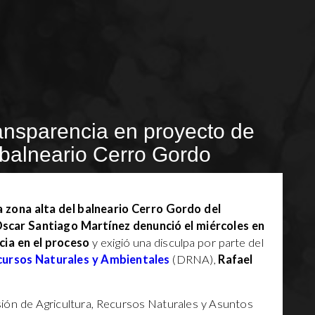
ransparencia en proyecto de
l balneario Cerro Gordo
la zona alta del balneario Cerro Gordo del
 Oscar Santiago Martínez denunció el miércoles en
cia en el proceso
y exigió una disculpa por parte del
ursos Naturales y Ambientales
(DRNA),
Rafael
ión de Agricultura, Recursos Naturales y Asuntos