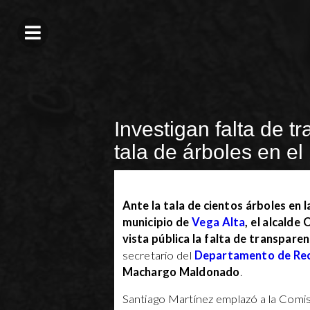
Investigan falta de t
tala de árboles en e
Ante la tala de cientos árboles en 
municipio de
Vega Alta
, el alcalde
vista pública la falta de transparen
secretario del
Departamento de Rec
Machargo Maldonado
.
Santiago Martínez emplazó a la Comis