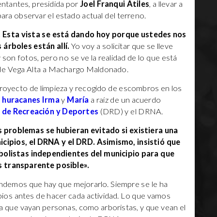
ntantes, presidida por
Joel Franqui Atiles
, a llevar a
para observar el estado actual del terreno.
. Esta vista se está dando hoy porque ustedes nos
árboles están allí.
Yo voy a solicitar que se lleve
y son fotos, pero no se ve la realidad de lo que está
de de Vega Alta a Machargo Maldonado.
 proyecto de limpieza y recogido de escombros en los
s
huracanes Irma
y
María
a raíz de un acuerdo
de Recreación y Deportes
(DRD) y el DRNA.
 problemas se hubieran evitado si existiera una
cipios, el DRNA y el DRD. Asimismo, insistió que
rbolistas independientes del municipio para que
s transparente posible».
demos que hay que mejorarlo. Siempre se le ha
ipios antes de hacer cada actividad. Lo que vamos
r a que vayan personas, como arboristas, y que vean el