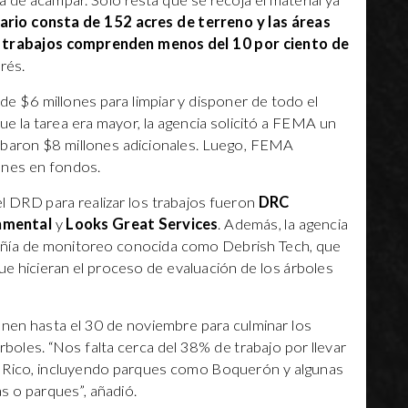
ea de acampar. Solo resta que se recoja el material ya
ario consta de 152 acres de terreno y las áreas
 trabajos comprenden menos del 10 por ciento de
rés.
 $6 millones para limpiar y disponer de todo el
ue la tarea era mayor, la agencia solicitó a FEMA un
obaron $8 millones adicionales. Luego, FEMA
ones en fondos.
l DRD para realizar los trabajos fueron
DRC
nmental
y
Looks Great Services
. Además, la agencia
ñía de monitoreo conocida como Debrish Tech, que
ue hicieran el proceso de evaluación de los árboles
nen hasta el 30 de noviembre para culminar los
boles. “Nos falta cerca del 38% de trabajo por llevar
o Rico, incluyendo parques como Boquerón y algunas
s o parques”, añadió.