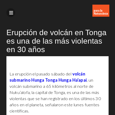
Erupción de volcán en Tonga
es una de las más violentas
en 30 años
La erupción el pasado sábado del
volcán
submarino Hunga Tonga Hunga Ha’apai
, un
volcán submarino a 65 kilómetros al norte de
Nuku’alofa, la capital de Tonga, es una de las más
violentas que se han registrado en los últimos 30
años en el planeta, señalaron este lunes fuentes
científicas.