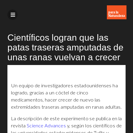
Científicos logran que las
patas traseras amputadas de
unas ranas vuelvan a crecer
Un equipo de investigadores estadounidenses ha
logrado, gracias a un cóctel de cinco
medicamentos, hacer crecer de nuevo las
extremidades traseras amputadas en ranas adultas.
La descripción de este experimento se publica en la
revista
Science Advances
y, según los científicos de
las universidades estadounidenses de Tufts y